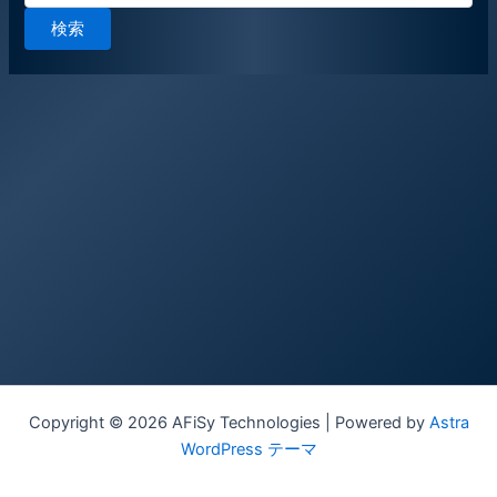
対
象:
Copyright © 2026 AFiSy Technologies | Powered by
Astra
WordPress テーマ