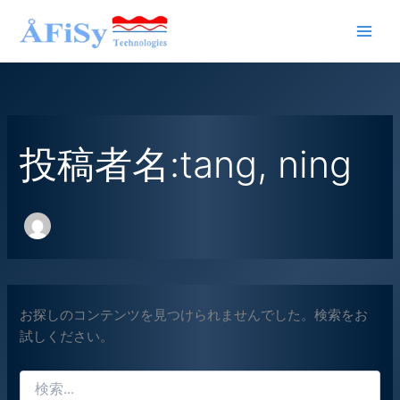
内
容
を
ス
キ
ッ
プ
投稿者名:tang, ning
お探しのコンテンツを見つけられませんでした。検索をお
試しください。
検
索