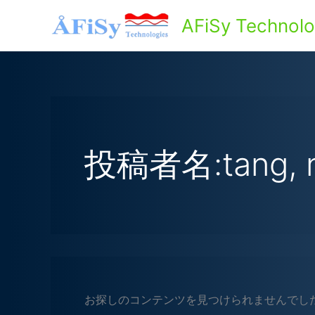
内
AFiSy Technolo
容
を
ス
キ
ッ
プ
投稿者名:tang, n
お探しのコンテンツを見つけられませんでし