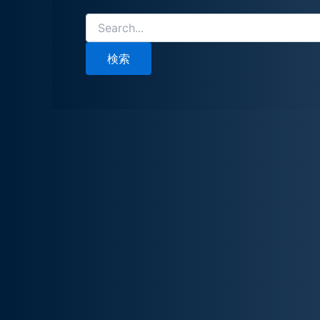
検
索
対
象: